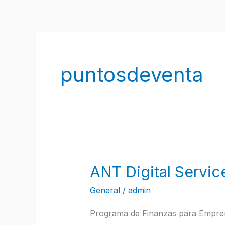
Ir
al
contenido
puntosdeventa
ANT Digital Servic
ANT
Digital
General
/
admin
Service
Programa de Finanzas para Empre